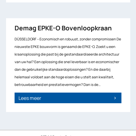
Demag EPKE-O Bovenloopkraan
DÜSSELDORF – Economisch en robuust, zonder compromissen De
nieuwste EPKE bouwvorm is genaamd de EPKE-O. Zoekt u een
kraanoplossing die past bij de gestandaardiseerde architectuur
van uw hal? Een oplossing die snel leverbaar is en economischer
dan de gebruikelijke standaardoplossingen? En die daarbij
helemaal voldoet aan de hoge eisen die u stelt aan kwaliteit,
betrouwbaarheid en prestatievermogen? Dan is de…
Lees meer
chevron_right