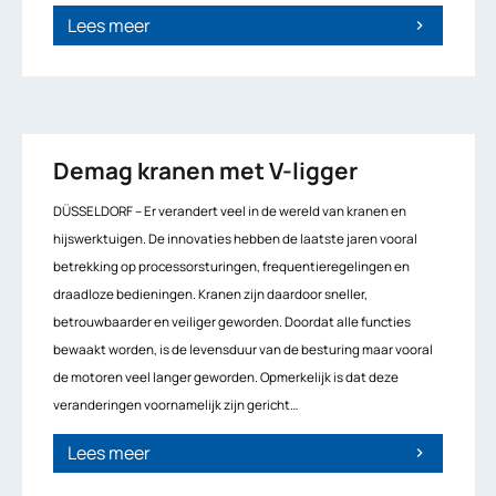
Lees meer
chevron_right
Demag kranen met V-ligger
DÜSSELDORF – Er verandert veel in de wereld van kranen en
hijswerktuigen. De innovaties hebben de laatste jaren vooral
betrekking op processorsturingen, frequentieregelingen en
draadloze bedieningen. Kranen zijn daardoor sneller,
betrouwbaarder en veiliger geworden. Doordat alle functies
bewaakt worden, is de levensduur van de besturing maar vooral
de motoren veel langer geworden. Opmerkelijk is dat deze
veranderingen voornamelijk zijn gericht…
Lees meer
chevron_right