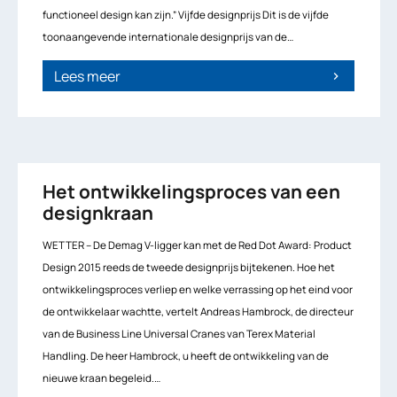
functioneel design kan zijn.” Vijfde designprijs Dit is de vijfde
toonaangevende internationale designprijs van de…
Lees meer
chevron_right
Het ontwikkelingsproces van een
designkraan
WETTER – De Demag V-ligger kan met de Red Dot Award: Product
Design 2015 reeds de tweede designprijs bijtekenen. Hoe het
ontwikkelingsproces verliep en welke verrassing op het eind voor
de ontwikkelaar wachtte, vertelt Andreas Hambrock, de directeur
van de Business Line Universal Cranes van Terex Material
Handling. De heer Hambrock, u heeft de ontwikkeling van de
nieuwe kraan begeleid.…