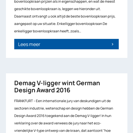
bovenloopkraan prijzen als in eigenschappen, en wat de meest
geschikte bovenloopkraan is, leggen we hieronder uit.
Daarnaast ontvangt u ook altijd de beste bovenloopkraan prijs,
aangepast op uw situatie. Enkelligger bovenloopkraan De
enkelligger bovenloopkraan heeft, zoals…
Lees meer
chevron_right
Demag V-ligger wint German
Design Award 2016
FRANKFURT – Een internationale jury van deskundigen uit de
sectoren industrie, wetenschap en design hebben de German
Design Award 2016 toegekend aan de Demag V-ligger! In hun
verklaring over de award verwees de jury naar het eco-
vriendelijke V-type ontwerp van de kraan, dat aantoont “hoe