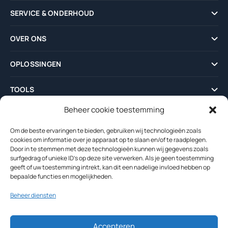
SERVICE & ONDERHOUD
OVER ONS
OPLOSSINGEN
TOOLS
Beheer cookie toestemming
NIEUWS
Om de beste ervaringen te bieden, gebruiken wij technologieën zoals
cookies om informatie over je apparaat op te slaan en/of te raadplegen.
Door in te stemmen met deze technologieën kunnen wij gegevens zoals
surfgedrag of unieke ID's op deze site verwerken. Als je geen toestemming
geeft of uw toestemming intrekt, kan dit een nadelige invloed hebben op
bepaalde functies en mogelijkheden.
Beheer diensten
Copyright © 2026
demag.nl
v.d. Berg Transporttechniek
Accepteren