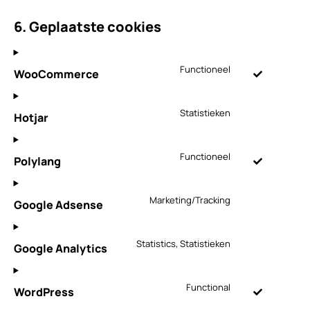
6. Geplaatste cookies
Functioneel
WooCommerce
Consent
to
Statistieken
Hotjar
service
Consent
woocommerce
to
Functioneel
Polylang
service
Consent
hotjar
to
Marketing/Tracking
Google Adsense
service
Consent
polylang
to
Statistics, Statistieken
Google Analytics
service
Consent
google-
to
adsense
Functional
WordPress
service
Consent
google-