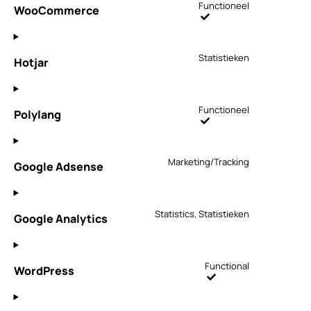
Consent
Functioneel
WooCommerce
to
service
woocommerce
Consent
Statistieken
Hotjar
to
service
hotjar
Consent
Functioneel
Polylang
to
service
Consent
polylang
Marketing/Tracking
Google Adsense
to
service
Consent
google-
Statistics, Statistieken
Google Analytics
to
adsense
service
google-
Consent
Functional
WordPress
analytics
to
service