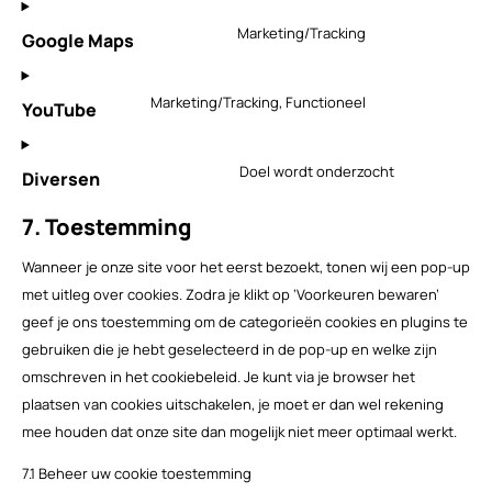
to
analytics
Marketing/Tracking
Google Maps
service
Consent
wordpress
to
Marketing/Tracking, Functioneel
YouTube
service
Consent
google-
to
maps
Doel wordt onderzocht
Diversen
service
Consent
youtube
to
7. Toestemming
service
Wanneer je onze site voor het eerst bezoekt, tonen wij een pop-up
diversen
met uitleg over cookies. Zodra je klikt op ‘Voorkeuren bewaren’
geef je ons toestemming om de categorieën cookies en plugins te
gebruiken die je hebt geselecteerd in de pop-up en welke zijn
omschreven in het cookiebeleid. Je kunt via je browser het
plaatsen van cookies uitschakelen, je moet er dan wel rekening
mee houden dat onze site dan mogelijk niet meer optimaal werkt.
7.1 Beheer uw cookie toestemming