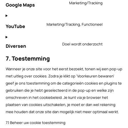
Consent
wordpress
Marketing/Tracking
Google Maps
to
service
Consent
google-
Marketing/Tracking, Functioneel
YouTube
to
maps
service
youtube
Doel wordt onderzocht
Diversen
Consent
to
7. Toestemming
service
diversen
Wanneer je onze site voor het eerst bezoekt, tonen wij een pop-up
met uitleg over cookies. Zodra je klikt op ‘Voorkeuren bewaren’
geef je ons toestemming om de categorieën cookies en plugins te
gebruiken die je hebt geselecteerd in de pop-up en welke zijn
omschreven in het cookiebeleid. Je kunt via je browser het
plaatsen van cookies uitschakelen, je moet er dan wel rekening
mee houden dat onze site dan mogelijk niet meer optimaal werkt.
7.1 Beheer uw cookie toestemming