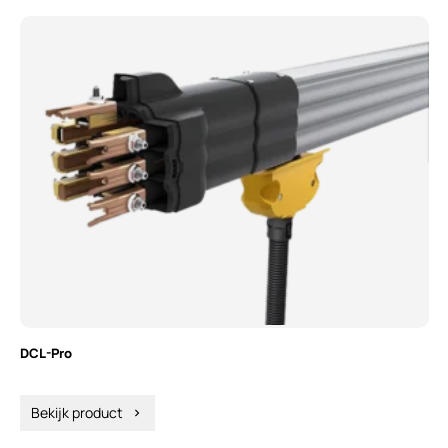
DCL-Pro
Bekijk product
chevron_right