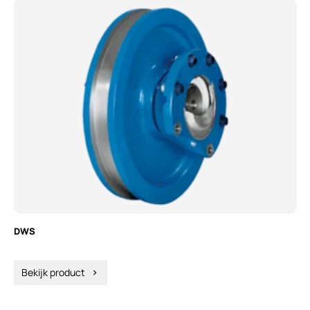
DWS
Bekijk product
chevron_right