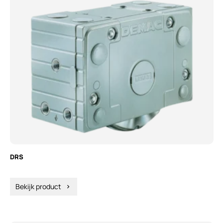
DRS
Bekijk product
chevron_right