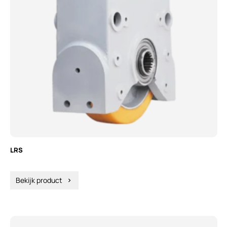
LRS
Bekijk product
chevron_right