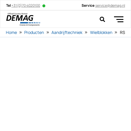
Tel
+31(0)70 4020100
Service
service@demag.nl
Home
Producten
Aandrijftechniek
Wielblokken
RS