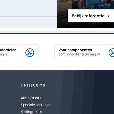
Bekijk referentie
chevron_right
nderdelen
Voor componenten
ag.nl
componenten@demag.nl
HIJSUNITS
Alle hijsunits
Speciale bediening
Kettingtakels