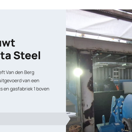
uwt
ata Steel
eft Van den Berg
uitgevoerd van een
ks en gasfabriek 1 boven