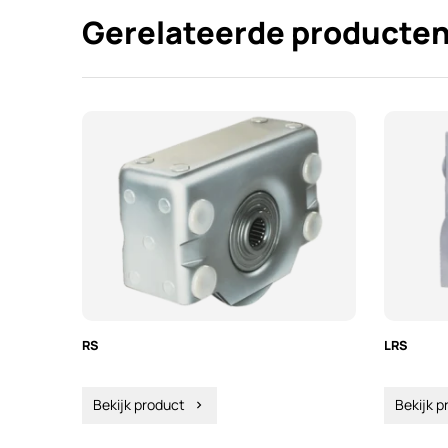
Gerelateerde producte
RS
LRS
Bekijk product
Bekijk p
chevron_right