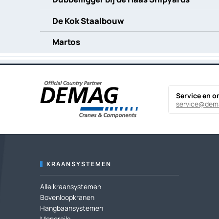
De Kok Staalbouw
Martos
Service en o
service@dem
KRAANSYSTEMEN
Alle kraansystemen
Bovenloopkranen
Hangbaansystemen
Monorails