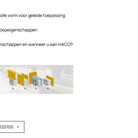
olle vorm voor geleide toepassing
e loopeigenschappen
igenschappen en wanneer u aan HACCP
020100
chevron_right