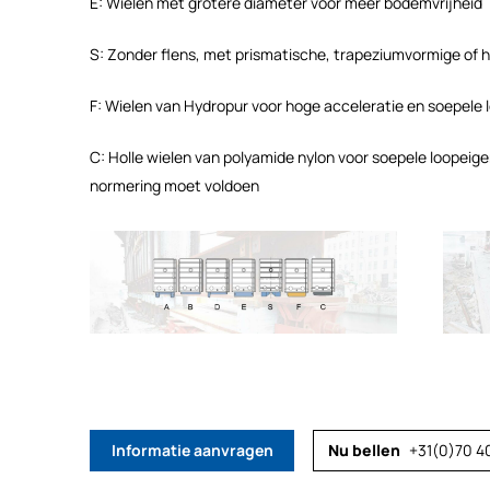
E: Wielen met grotere diameter voor meer bodemvrijheid
S: Zonder flens, met prismatische, trapeziumvormige of h
F: Wielen van Hydropur voor hoge acceleratie en soepel
C: Holle wielen van polyamide nylon voor soepele loope
normering moet voldoen
Informatie aanvragen
+31(0)70 4