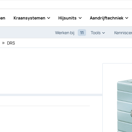
ten
Kraansystemen
Hijsunits
Aandrijftechniek
11
Tools
Werken bij
Kennisce
DRS