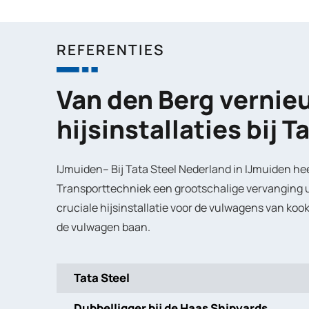
REFERENTIES
Van den Berg vernie
hijsinstallaties bij T
IJmuiden–
Bij Tata Steel Nederland in IJmuiden he
Transporttechniek een grootschalige vervanging 
cruciale hijsinstallatie voor de vulwagens van koo
de vulwagen baan.
Tata Steel
Dubbelligger bij de Haas Shipyards