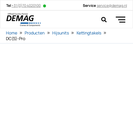
Tel
+31(0)70 4020100
Service
service@demag.nl
Home
Producten
Hijsunits
Kettingtakels
DC(S)-Pro