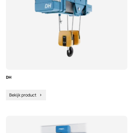
DH
Bekijk product
chevron_right