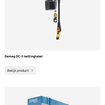
Demag DC-II kettingtakel
Bekijk product
chevron_right