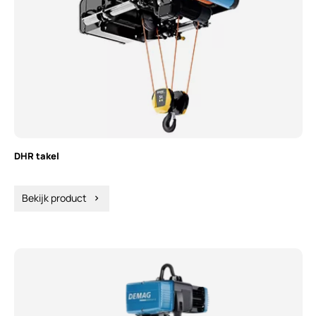
DHR takel
Bekijk product
chevron_right