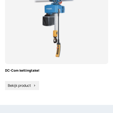
DC-Com kettingtakel
Bekijk product
chevron_right