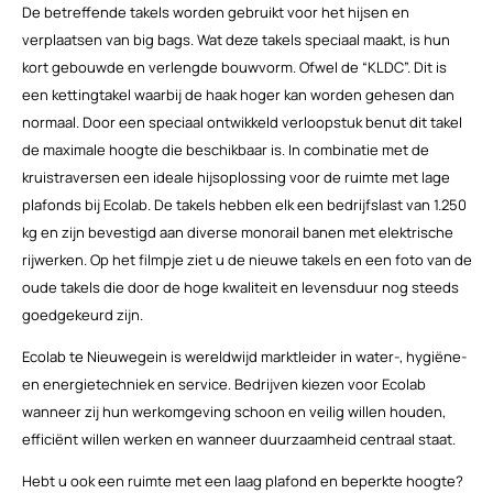
De betreffende takels worden gebruikt voor het hijsen en
verplaatsen van big bags. Wat deze takels speciaal maakt, is hun
kort gebouwde en verlengde bouwvorm. Ofwel de “KLDC”. Dit is
een kettingtakel waarbij de haak hoger kan worden gehesen dan
normaal. Door een speciaal ontwikkeld verloopstuk benut dit takel
de maximale hoogte die beschikbaar is. In combinatie met de
kruistraversen een ideale hijsoplossing voor de ruimte met lage
plafonds bij Ecolab. De takels hebben elk een bedrijfslast van 1.250
kg en zijn bevestigd aan diverse monorail banen met elektrische
rijwerken. Op het filmpje ziet u de nieuwe takels en een foto van de
oude takels die door de hoge kwaliteit en levensduur nog steeds
goedgekeurd zijn.
Ecolab te Nieuwegein is wereldwijd marktleider in water-, hygiëne-
en energietechniek en service. Bedrijven kiezen voor Ecolab
wanneer zij hun werkomgeving schoon en veilig willen houden,
efficiënt willen werken en wanneer duurzaamheid centraal staat.
Hebt u ook een ruimte met een laag plafond en beperkte hoogte?