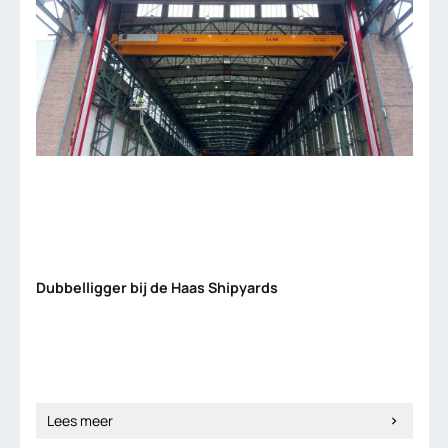
Dubbelligger bij de Haas Shipyards
Lees meer
chevron_right