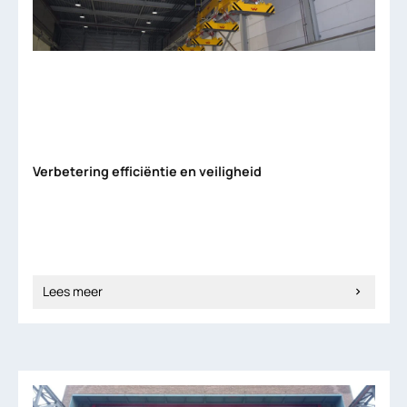
Verbetering efficiëntie en veiligheid
Lees meer
chevron_right