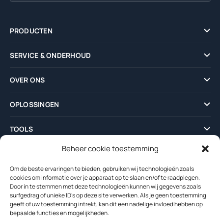
PRODUCTEN
SERVICE & ONDERHOUD
OVER ONS
OPLOSSINGEN
TOOLS
Beheer cookie toestemming
NIEUWS
Om de beste ervaringen te bieden, gebruiken wij technologieën zoals
cookies om informatie over je apparaat op te slaan en/of te raadplegen.
Door in te stemmen met deze technologieën kunnen wij gegevens zoals
surfgedrag of unieke ID's op deze site verwerken. Als je geen toestemming
geeft of uw toestemming intrekt, kan dit een nadelige invloed hebben op
bepaalde functies en mogelijkheden.