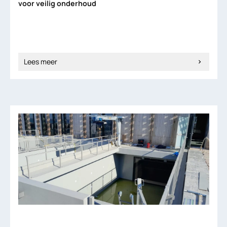
voor veilig onderhoud
Lees meer
chevron_right