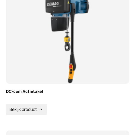
DC-com Actietakel
Bekijk product
chevron_right