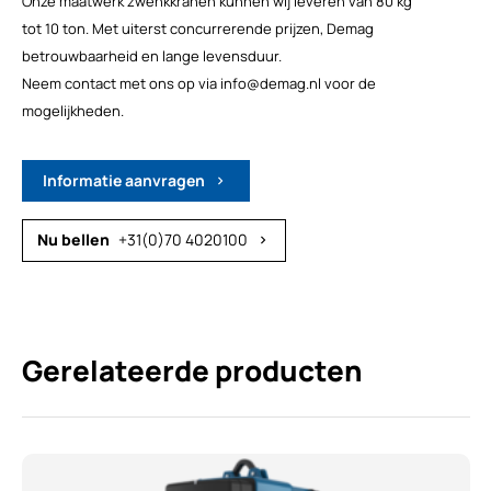
Onze maatwerk zwenkkranen kunnen wij leveren van 80 kg
tot 10 ton. Met uiterst concurrerende prijzen, Demag
betrouwbaarheid en lange levensduur.
Neem contact met ons op via info@demag.nl voor de
mogelijkheden.
Informatie aanvragen
chevron_right
+31(0)70 4020100
chevron_right
Gerelateerde producten