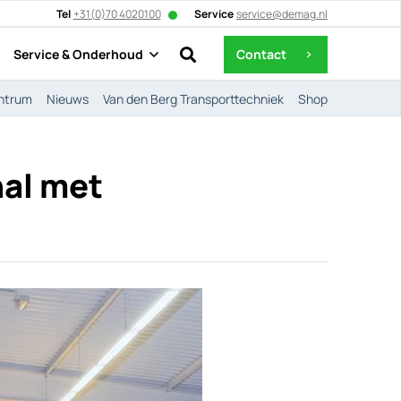
Tel
+31(0)70 4020100
Service
service@demag.nl
Service & Onderhoud
Contact
chevron_right
ntrum
Nieuws
Van den Berg Transporttechniek
Shop
hal met