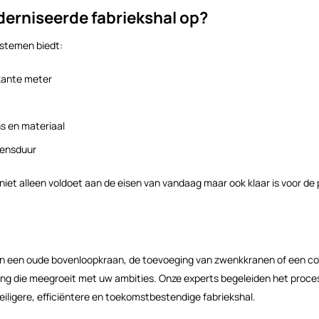
erniseerde fabriekshal op?
stemen biedt:
rkante meter
s en materiaal
vensduur
iet alleen voldoet aan de eisen van vandaag maar ook klaar is voor d
an een oude bovenloopkraan, de toevoeging van zwenkkranen of een co
ing die meegroeit met uw ambities. Onze experts begeleiden het proces
veiligere, efficiëntere en toekomstbestendige fabriekshal.