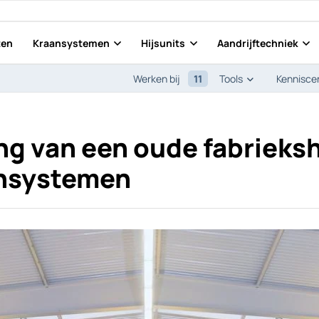
ten
Kraansystemen
Hijsunits
Aandrijftechniek
11
Tools
Werken bij
Kennisce
g van een oude fabrieks
nsystemen