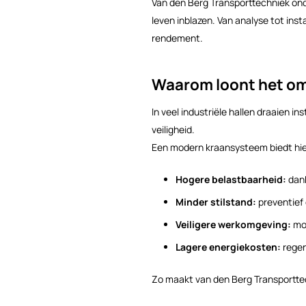
Van den Berg Transporttechniek on
leven inblazen. Van analyse tot ins
rendement.
Waarom loont het om
In veel industriële hallen draaien i
veiligheid.
Een modern kraansysteem biedt hier
Hogere belastbaarheid:
dank
Minder stilstand:
preventief 
Veiligere werkomgeving:
mod
Lagere energiekosten:
regen
Zo maakt van den Berg Transportte