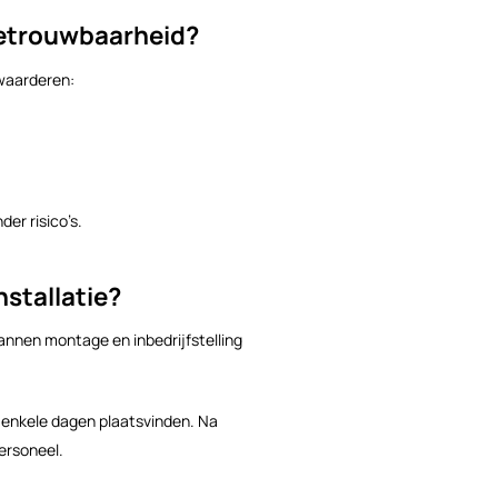
betrouwbaarheid?
pwaarderen:
er risico’s.
nstallatie?
lannen montage en inbedrijfstelling
 enkele dagen plaatsvinden. Na
ersoneel.