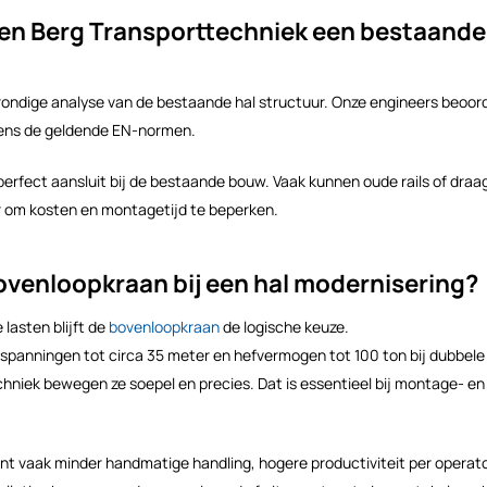
en Berg Transporttechniek een bestaande 
rondige analyse van de bestaande hal structuur. Onze engineers beoo
lgens de geldende EN-normen.
 perfect aansluit bij de bestaande bouw. Vaak kunnen oude rails of dr
tor om kosten en montagetijd te beperken.
bovenloopkraan bij een hal modernisering?
lasten blijft de
bovenloopkraan
de logische keuze.
panningen tot circa 35 meter en hefvermogen tot 100 ton bij dubbele l
echniek bewegen ze soepel en precies. Dat is essentieel bij montage- 
t vaak minder handmatige handling, hogere productiviteit per operato