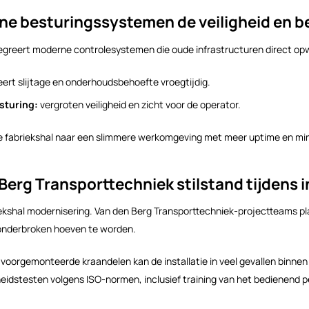
e besturingssystemen de veiligheid en 
tegreert moderne controlesystemen die oude infrastructuren direct o
eert slijtage en onderhoudsbehoefte vroegtijdig.
sturing:
vergroten veiligheid en zicht voor de operator.
de fabriekshal naar een slimmere werkomgeving met meer uptime en mind
erg Transporttechniek stilstand tijdens i
briekshal modernisering. Van den Berg Transporttechniek-projectteams p
t onderbroken hoeven te worden.
oorgemonteerde kraandelen kan de installatie in veel gevallen binnen
heidstesten volgens ISO-normen, inclusief training van het bedienend p