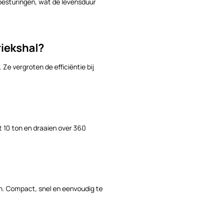
besturingen, wat de levensduur
riekshal?
. Ze vergroten de efficiëntie bij
t 10 ton en draaien over 360
n. Compact, snel en eenvoudig te