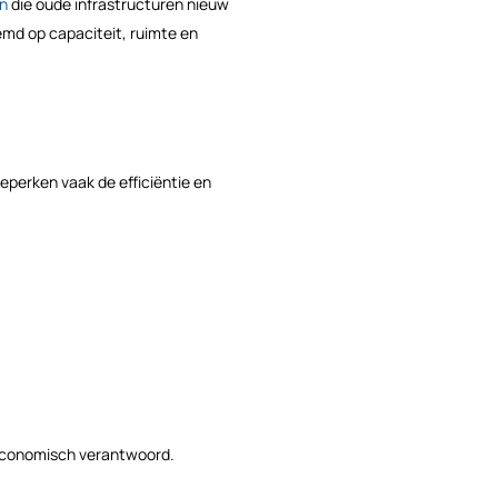
n
die oude infrastructuren nieuw
emd op capaciteit, ruimte en
 beperken vaak de efficiëntie en
 economisch verantwoord.