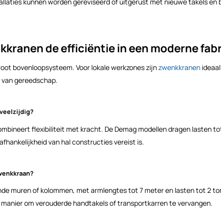
allaties kunnen worden gereviseerd of uitgerust met nieuwe takels en 
kranen de efficiëntie in een moderne fab
root bovenloopsysteem. Voor lokale werkzones zijn
zwenkkranen
ideaal
g van gereedschap.
veelzijdig?
mbineert flexibiliteit met kracht. De Demag modellen dragen lasten to
fhankelijkheid van hal constructies vereist is.
wenkkraan?
e muren of kolommen, met armlengtes tot 7 meter en lasten tot 2 to
te manier om verouderde handtakels of transportkarren te vervangen.