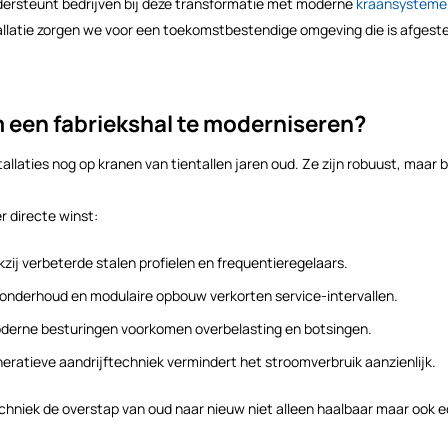
dersteunt bedrijven bij deze transformatie met moderne
kraansysteme
tallatie zorgen we voor een toekomstbestendige omgeving die is afgest
 een fabriekshal te moderniseren?
nstallaties nog op kranen van tientallen jaren oud. Ze zijn robuust, maar
 directe winst:
zij verbeterde stalen profielen en frequentieregelaars.
onderhoud en modulaire opbouw verkorten service-intervallen.
erne besturingen voorkomen overbelasting en botsingen.
eratieve aandrijftechniek vermindert het stroomverbruik aanzienlijk.
chniek de overstap van oud naar nieuw niet alleen haalbaar maar ook