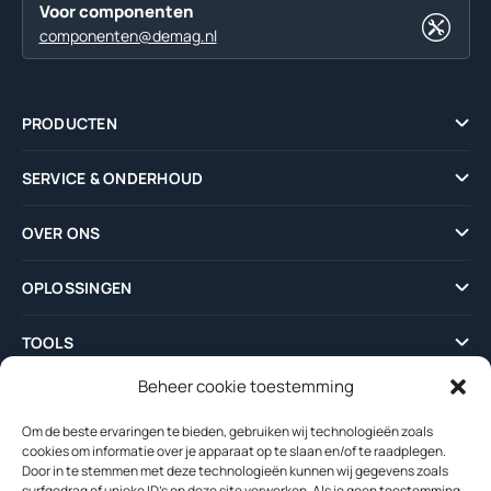
Voor componenten
componenten@demag.nl
PRODUCTEN
SERVICE & ONDERHOUD
OVER ONS
OPLOSSINGEN
TOOLS
Beheer cookie toestemming
NIEUWS
Om de beste ervaringen te bieden, gebruiken wij technologieën zoals
cookies om informatie over je apparaat op te slaan en/of te raadplegen.
Door in te stemmen met deze technologieën kunnen wij gegevens zoals
surfgedrag of unieke ID's op deze site verwerken. Als je geen toestemming