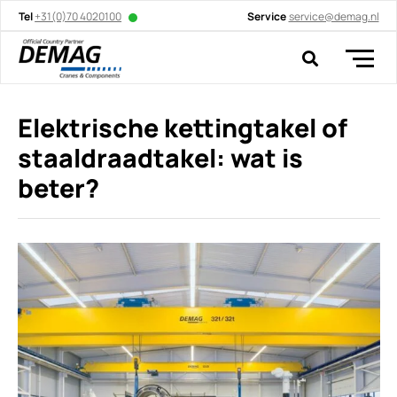
Tel
+31(0)70 4020100
Service
service@demag.nl
Elektrische kettingtakel of
staaldraadtakel: wat is
beter?