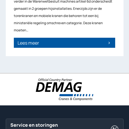
verder in de Warenwetbesluit machines artikel 6d onderscheidt
gemaakt in 2 groepen hijsinstallaties. Enerzijds zijn er de
torenkranen en mobiele kranen die behoren tot een bij
ministeriële regeling omschreven categorie. Deze kranen
moeten…
Lees meer
chevron_right
Service en storingen